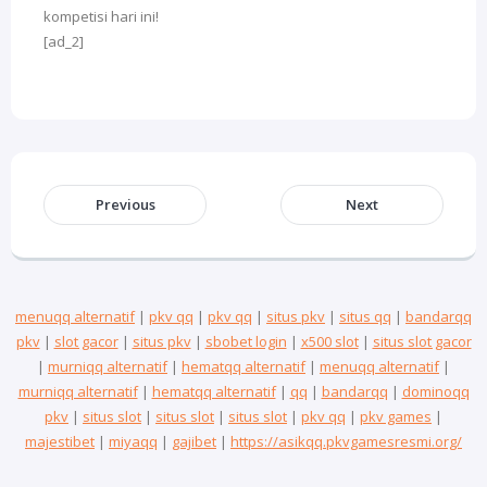
kompetisi hari ini!
[ad_2]
Previous
Next
menuqq alternatif
|
pkv qq
|
pkv qq
|
situs pkv
|
situs qq
|
bandarqq
pkv
|
slot gacor
|
situs pkv
|
sbobet login
|
x500 slot
|
situs slot gacor
|
murniqq alternatif
|
hematqq alternatif
|
menuqq alternatif
|
murniqq alternatif
|
hematqq alternatif
|
qq
|
bandarqq
|
dominoqq
pkv
|
situs slot
|
situs slot
|
situs slot
|
pkv qq
|
pkv games
|
majestibet
|
miyaqq
|
gajibet
|
https://asikqq.pkvgamesresmi.org/