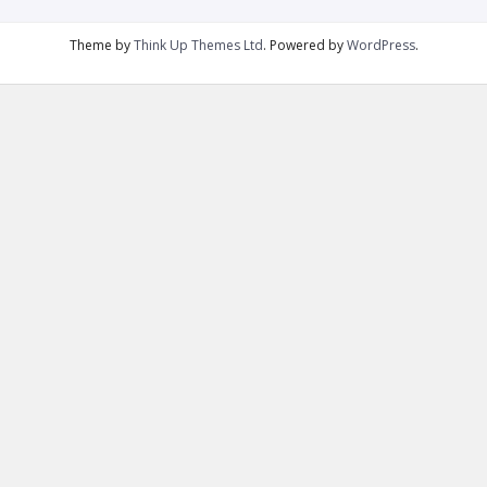
Theme by
Think Up Themes Ltd
. Powered by
WordPress
.