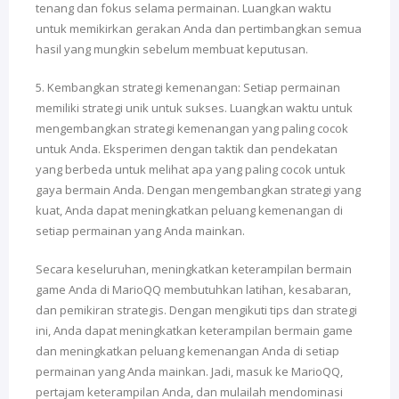
tenang dan fokus selama permainan. Luangkan waktu
untuk memikirkan gerakan Anda dan pertimbangkan semua
hasil yang mungkin sebelum membuat keputusan.
5. Kembangkan strategi kemenangan: Setiap permainan
memiliki strategi unik untuk sukses. Luangkan waktu untuk
mengembangkan strategi kemenangan yang paling cocok
untuk Anda. Eksperimen dengan taktik dan pendekatan
yang berbeda untuk melihat apa yang paling cocok untuk
gaya bermain Anda. Dengan mengembangkan strategi yang
kuat, Anda dapat meningkatkan peluang kemenangan di
setiap permainan yang Anda mainkan.
Secara keseluruhan, meningkatkan keterampilan bermain
game Anda di MarioQQ membutuhkan latihan, kesabaran,
dan pemikiran strategis. Dengan mengikuti tips dan strategi
ini, Anda dapat meningkatkan keterampilan bermain game
dan meningkatkan peluang kemenangan Anda di setiap
permainan yang Anda mainkan. Jadi, masuk ke MarioQQ,
pertajam keterampilan Anda, dan mulailah mendominasi