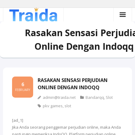
Skip
to
content
Rasakan Sensasi Perjudi
Online Dengan Indoqq
RASAKAN SENSASI PERJUDIAN
6
ONLINE DENGAN INDOQQ
FEBRUARY
admin@traida.net
Bandarqq
,
Slot
pkv games
,
slot
[ad_1]
Jika Anda seorang penggemar perjudian online, maka Anda
pasti ingin memeriksa IndoQQ. Platform perjudian online