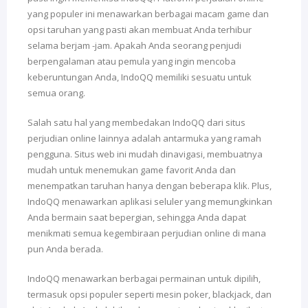
yang populer ini menawarkan berbagai macam game dan
opsi taruhan yang pasti akan membuat Anda terhibur
selama berjam -jam. Apakah Anda seorang penjudi
berpengalaman atau pemula yang ingin mencoba
keberuntungan Anda, IndoQQ memiliki sesuatu untuk
semua orang.
Salah satu hal yang membedakan IndoQQ dari situs
perjudian online lainnya adalah antarmuka yang ramah
pengguna. Situs web ini mudah dinavigasi, membuatnya
mudah untuk menemukan game favorit Anda dan
menempatkan taruhan hanya dengan beberapa klik. Plus,
IndoQQ menawarkan aplikasi seluler yang memungkinkan
Anda bermain saat bepergian, sehingga Anda dapat
menikmati semua kegembiraan perjudian online di mana
pun Anda berada.
IndoQQ menawarkan berbagai permainan untuk dipilih,
termasuk opsi populer seperti mesin poker, blackjack, dan