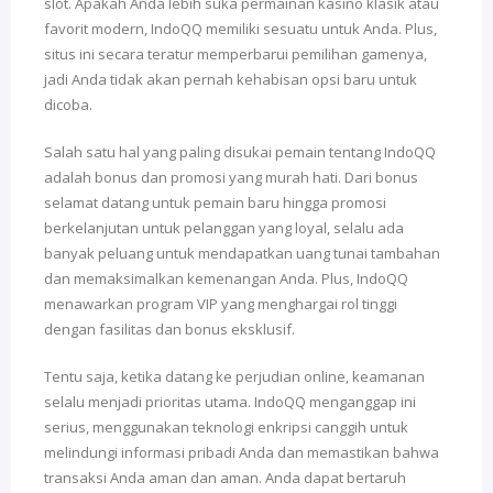
slot. Apakah Anda lebih suka permainan kasino klasik atau
favorit modern, IndoQQ memiliki sesuatu untuk Anda. Plus,
situs ini secara teratur memperbarui pemilihan gamenya,
jadi Anda tidak akan pernah kehabisan opsi baru untuk
dicoba.
Salah satu hal yang paling disukai pemain tentang IndoQQ
adalah bonus dan promosi yang murah hati. Dari bonus
selamat datang untuk pemain baru hingga promosi
berkelanjutan untuk pelanggan yang loyal, selalu ada
banyak peluang untuk mendapatkan uang tunai tambahan
dan memaksimalkan kemenangan Anda. Plus, IndoQQ
menawarkan program VIP yang menghargai rol tinggi
dengan fasilitas dan bonus eksklusif.
Tentu saja, ketika datang ke perjudian online, keamanan
selalu menjadi prioritas utama. IndoQQ menganggap ini
serius, menggunakan teknologi enkripsi canggih untuk
melindungi informasi pribadi Anda dan memastikan bahwa
transaksi Anda aman dan aman. Anda dapat bertaruh