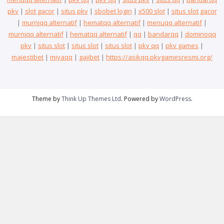
pkv
|
slot gacor
|
situs pkv
|
sbobet login
|
x500 slot
|
situs slot gacor
|
murniqq alternatif
|
hematqq alternatif
|
menuqq alternatif
|
murniqq alternatif
|
hematqq alternatif
|
qq
|
bandarqq
|
dominoqq
pkv
|
situs slot
|
situs slot
|
situs slot
|
pkv qq
|
pkv games
|
majestibet
|
miyaqq
|
gajibet
|
https://asikqq.pkvgamesresmi.org/
Theme by
Think Up Themes Ltd
. Powered by
WordPress
.