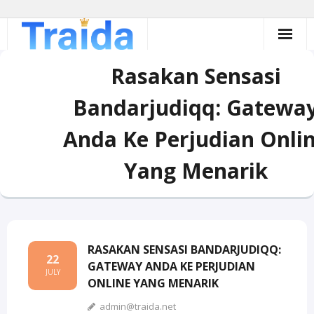
Skip
to
content
Rasakan Sensasi
Bandarjudiqq: Gatewa
Anda Ke Perjudian Onli
Yang Menarik
RASAKAN SENSASI BANDARJUDIQQ:
22
GATEWAY ANDA KE PERJUDIAN
JULY
ONLINE YANG MENARIK
admin@traida.net