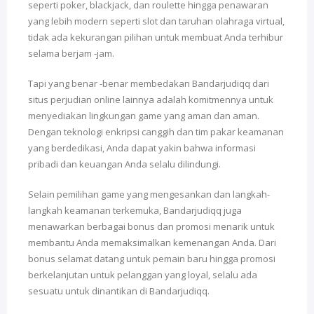
seperti poker, blackjack, dan roulette hingga penawaran
yang lebih modern seperti slot dan taruhan olahraga virtual,
tidak ada kekurangan pilihan untuk membuat Anda terhibur
selama berjam -jam.
Tapi yang benar -benar membedakan Bandarjudiqq dari
situs perjudian online lainnya adalah komitmennya untuk
menyediakan lingkungan game yang aman dan aman.
Dengan teknologi enkripsi canggih dan tim pakar keamanan
yang berdedikasi, Anda dapat yakin bahwa informasi
pribadi dan keuangan Anda selalu dilindungi.
Selain pemilihan game yang mengesankan dan langkah-
langkah keamanan terkemuka, Bandarjudiqq juga
menawarkan berbagai bonus dan promosi menarik untuk
membantu Anda memaksimalkan kemenangan Anda. Dari
bonus selamat datang untuk pemain baru hingga promosi
berkelanjutan untuk pelanggan yang loyal, selalu ada
sesuatu untuk dinantikan di Bandarjudiqq.