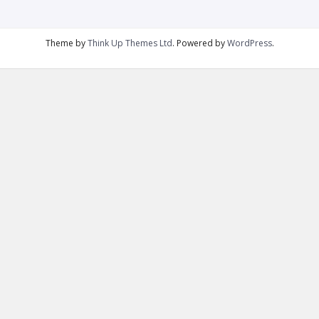
Theme by
Think Up Themes Ltd
. Powered by
WordPress
.