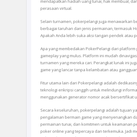
mendapatkan hadiah uang tunai, hak membual, da
perasaan virtual.
Selain turnamen, pokerpelangi juga menawarkan ber
berbagai taruhan dan jenis permainan, termasuk Ho
Apakah Anda lebih suka aksi tangan pendek atau pe
Apa yang membedakan PokerPelangi dari platform 
gameplay yang mulus. Platform ini mudah dinavig
turnamen yang mereka cari. Perangkat lunak ini j
game yang lancar tanpa kelambatan atau gangguan
Fitur utama lain dari Pokerpelangi adalah dedikas
teknologi enkripsi canggih untuk melindungi inform
menggunakan generator nomor acak bersertifikat 
Secara keseluruhan, pokerpelangi adalah tujuan y
pengalaman bermain game yang menyenangkan dan
permainan tunai, dan komitmen untuk keamanan pe
poker online yang tepercaya dan terkemuka. Jadi m