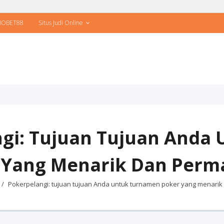
BOBET88
Situs Judi Online
gi: Tujuan Tujuan Anda
 Yang Menarik Dan Perm
/
Pokerpelangi: tujuan tujuan Anda untuk turnamen poker yang menarik