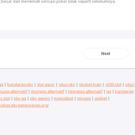
besar dan menikmati sensasi poker tidak seperti sebelumnya.
Next
qq
|
bandarqq pkv
|
slot gacor
|
situs pkv
|
sbobet login
|
x500 slot
|
situs
uqq alternatif
|
murniqq alternatif
|
hematqq alternatif
|
qq
|
bandarqq
us slot
|
pkv qq
|
pkv games
|
majestibet
|
miyaqq
|
gajibet
|
/asikqq.pkvgamesresmi.org/