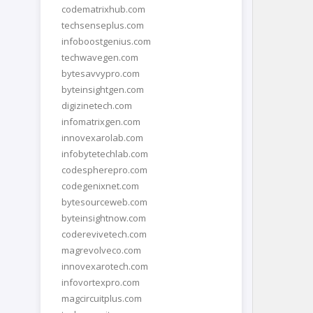
codematrixhub.com
techsenseplus.com
infoboostgenius.com
techwavegen.com
bytesavvypro.com
byteinsightgen.com
digizinetech.com
infomatrixgen.com
innovexarolab.com
infobytetechlab.com
codespherepro.com
codegenixnet.com
bytesourceweb.com
byteinsightnow.com
coderevivetech.com
magrevolveco.com
innovexarotech.com
infovortexpro.com
magcircuitplus.com