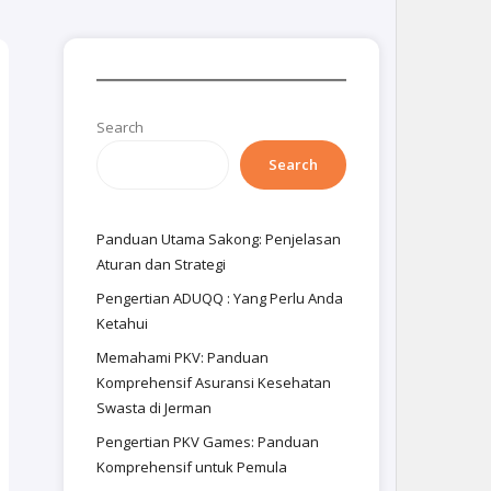
Search
Search
Panduan Utama Sakong: Penjelasan
Aturan dan Strategi
Pengertian ADUQQ : Yang Perlu Anda
Ketahui
Memahami PKV: Panduan
Komprehensif Asuransi Kesehatan
Swasta di Jerman
Pengertian PKV Games: Panduan
Komprehensif untuk Pemula