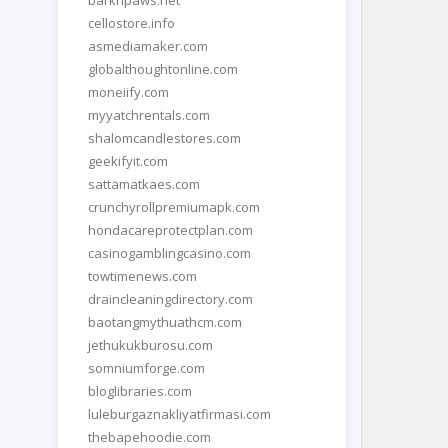
cellostore.info
asmediamaker.com
globalthoughtonline.com
moneiify.com
myyatchrentals.com
shalomcandlestores.com
geekifyit.com
sattamatkaes.com
crunchyrollpremiumapk.com
hondacareprotectplan.com
casinogamblingcasino.com
towtimenews.com
draincleaningdirectory.com
baotangmythuathcm.com
jethukukburosu.com
somniumforge.com
bloglibraries.com
luleburgaznakliyatfirmasi.com
thebapehoodie.com