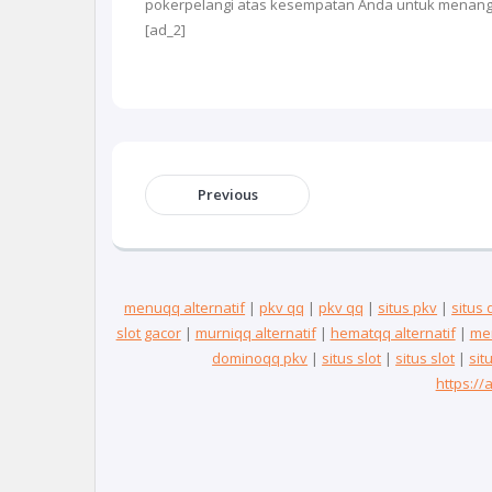
pokerpelangi atas kesempatan Anda untuk menang 
[ad_2]
Previous
menuqq alternatif
|
pkv qq
|
pkv qq
|
situs pkv
|
situs 
slot gacor
|
murniqq alternatif
|
hematqq alternatif
|
men
dominoqq pkv
|
situs slot
|
situs slot
|
sit
https:/