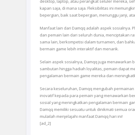
desktop, laptop, atau perangkat seluler mereka,
kapan saja, di mana saja. Fleksibilitas ini memung
bepergian, baik saat bepergian, menunggu janji, at
Manfaat lain dari Damqq adalah aspek sosialnya.
dan pemain lain dari seluruh dunia, menciptakan
sama lain, berkompetisi dalam turnamen, dan bah
bermain game lebih interaktif dan menarik.
Selain aspek sosialnya, Damqq juga menawarkan be
sambutan hingga hadiah loyalitas, pemain dapat m
pengalaman bermain game mereka dan meningkatk
Secara keseluruhan, Damqq mengubah permainan di
inovatif kepada para pemain yang menawarkan be
sosial yang meningkatkan pengalaman bermain ga
Damqq memiliki sesuatu untuk dinikmati semua o
mulailah menjelajahi manfaat Damqq hari ini!
[ad_2]