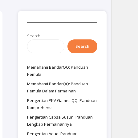
Search
Search
Memahami BandarQQ: Panduan
Pemula
Memahami BandarQQ: Panduan
Pemula Dalam Permainan
Pengertian PKV Games QQ: Panduan
Komprehensif
Pengertian Capsa Susun: Panduan
Lengkap Permainannya
Pengertian Aduq: Panduan