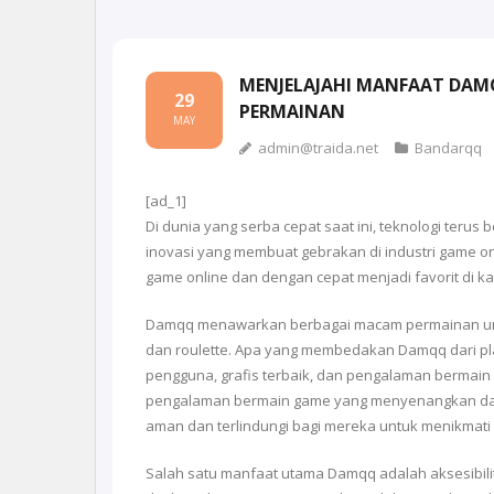
MENJELAJAHI MANFAAT DAM
29
PERMAINAN
MAY
admin@traida.net
Bandarqq
[ad_1]
Di dunia yang serba cepat saat ini, teknologi teru
inovasi yang membuat gebrakan di industri game onl
game online dan dengan cepat menjadi favorit di k
Damqq menawarkan berbagai macam permainan untuk 
dan roulette. Apa yang membedakan Damqq dari pl
pengguna, grafis terbaik, dan pengalaman bermain
pengalaman bermain game yang menyenangkan dan 
aman dan terlindungi bagi mereka untuk menikmati
Salah satu manfaat utama Damqq adalah aksesibil