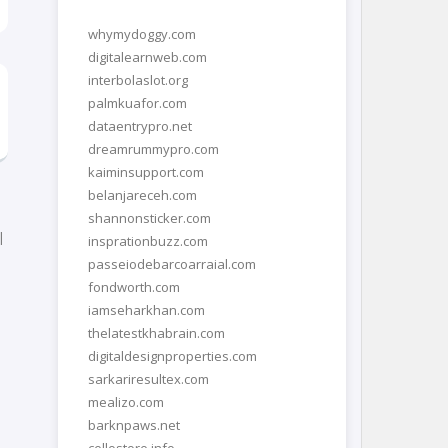
whymydoggy.com
digitalearnweb.com
interbolaslot.org
palmkuafor.com
dataentrypro.net
dreamrummypro.com
kaiminsupport.com
belanjareceh.com
shannonsticker.com
|
insprationbuzz.com
passeiodebarcoarraial.com
fondworth.com
iamseharkhan.com
thelatestkhabrain.com
digitaldesignproperties.com
sarkariresultex.com
mealizo.com
barknpaws.net
cellostore.info