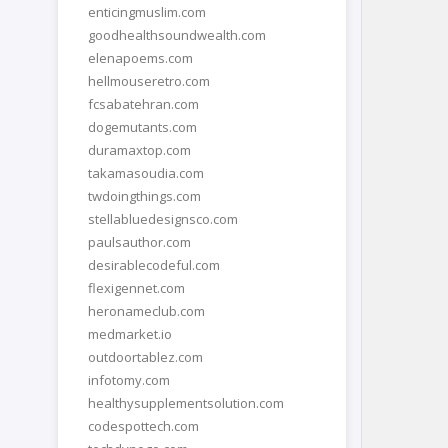
enticingmuslim.com
goodhealthsoundwealth.com
elenapoems.com
hellmouseretro.com
fcsabatehran.com
dogemutants.com
duramaxtop.com
takamasoudia.com
twdoingthings.com
stellabluedesignsco.com
paulsauthor.com
desirablecodeful.com
flexigennet.com
heronameclub.com
medmarket.io
outdoortablez.com
infotomy.com
healthysupplementsolution.com
codespottech.com