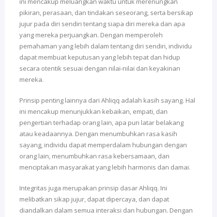
ini mencakup meluangkan waktu untuk merenungkan
pikiran, perasaan, dan tindakan seseorang, serta bersikap
jujur ​​pada diri sendiri tentang siapa diri mereka dan apa
yang mereka perjuangkan. Dengan memperoleh
pemahaman yang lebih dalam tentang diri sendiri, individu
dapat membuat keputusan yang lebih tepat dan hidup
secara otentik sesuai dengan nilai-nilai dan keyakinan
mereka.
Prinsip penting lainnya dari Ahliqq adalah kasih sayang. Hal
ini mencakup menunjukkan kebaikan, empati, dan
pengertian terhadap orang lain, apa pun latar belakang
atau keadaannya. Dengan menumbuhkan rasa kasih
sayang, individu dapat memperdalam hubungan dengan
orang lain, menumbuhkan rasa kebersamaan, dan
menciptakan masyarakat yang lebih harmonis dan damai.
Integritas juga merupakan prinsip dasar Ahliqq. Ini
melibatkan sikap jujur, dapat dipercaya, dan dapat
diandalkan dalam semua interaksi dan hubungan. Dengan