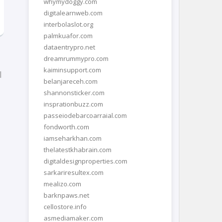
whymydoggy.com
digitalearnweb.com
interbolaslot.org
palmkuafor.com
dataentrypro.net
dreamrummypro.com
kaiminsupport.com
|
belanjareceh.com
shannonsticker.com
insprationbuzz.com
passeiodebarcoarraial.com
fondworth.com
iamseharkhan.com
thelatestkhabrain.com
digitaldesignproperties.com
sarkariresultex.com
mealizo.com
barknpaws.net
cellostore.info
asmediamaker.com