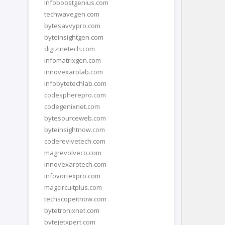
infoboostgenius.com
techwavegen.com
bytesavvypro.com
byteinsightgen.com
digizinetech.com
infomatrixgen.com
innovexarolab.com
infobytetechlab.com
codespherepro.com
codegenixnet.com
bytesourceweb.com
byteinsightnow.com
coderevivetech.com
magrevolveco.com
innovexarotech.com
infovortexpro.com
magcircuitplus.com
techscopeitnow.com
bytetronixnet.com
bytejetxpert.com