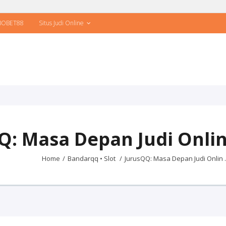
BOBET88
Situs Judi Online
Q: Masa Depan Judi Onlin
Home
/
Bandarqq
•
Slot
/
JurusQQ: Masa Depan Judi Onlin