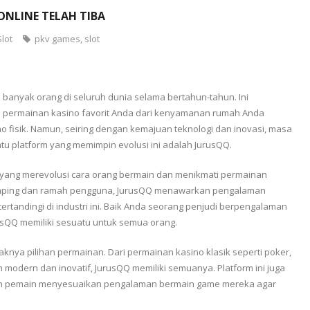
ONLINE TELAH TIBA
Slot
pkv games
,
slot
i banyak orang di seluruh dunia selama bertahun-tahun. Ini
ermainan kasino favorit Anda dari kenyamanan rumah Anda
o fisik. Namun, seiring dengan kemajuan teknologi dan inovasi, masa
tu platform yang memimpin evolusi ini adalah JurusQQ.
r yang merevolusi cara orang bermain dan menikmati permainan
amping dan ramah pengguna, JurusQQ menawarkan pengalaman
tandingi di industri ini. Baik Anda seorang penjudi berpengalaman
rusQQ memiliki sesuatu untuk semua orang.
aknya pilihan permainan. Dari permainan kasino klasik seperti poker,
h modern dan inovatif, JurusQQ memiliki semuanya. Platform ini juga
n pemain menyesuaikan pengalaman bermain game mereka agar