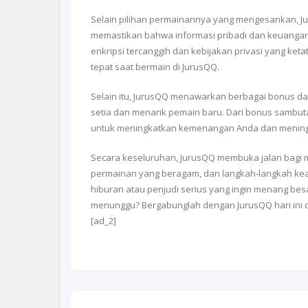
Selain pilihan permainannya yang mengesankan, 
memastikan bahwa informasi pribadi dan keuangan 
enkripsi tercanggih dan kebijakan privasi yang ke
tepat saat bermain di JurusQQ.
Selain itu, JurusQQ menawarkan berbagai bonus 
setia dan menarik pemain baru. Dari bonus sambut
untuk meningkatkan kemenangan Anda dan mening
Secara keseluruhan, JurusQQ membuka jalan bagi mas
permainan yang beragam, dan langkah-langkah ke
hiburan atau penjudi serius yang ingin menang bes
menunggu? Bergabunglah dengan JurusQQ hari ini d
[ad_2]