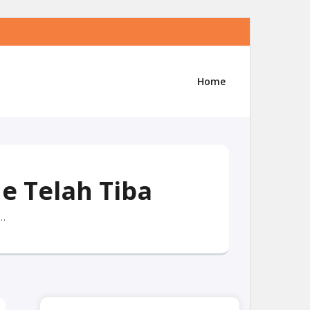
Home
e Telah Tiba
 …