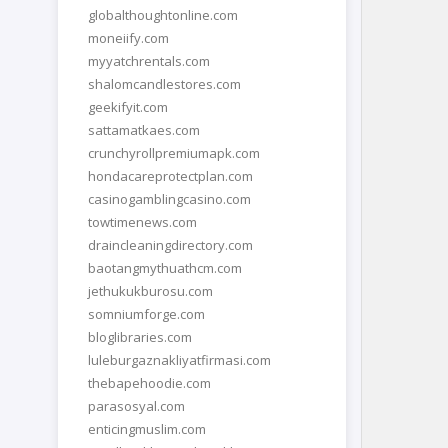
globalthoughtonline.com
moneiify.com
myyatchrentals.com
shalomcandlestores.com
geekifyit.com
sattamatkaes.com
crunchyrollpremiumapk.com
hondacareprotectplan.com
casinogamblingcasino.com
towtimenews.com
draincleaningdirectory.com
baotangmythuathcm.com
jethukukburosu.com
somniumforge.com
bloglibraries.com
luleburgaznakliyatfirmasi.com
thebapehoodie.com
parasosyal.com
enticingmuslim.com