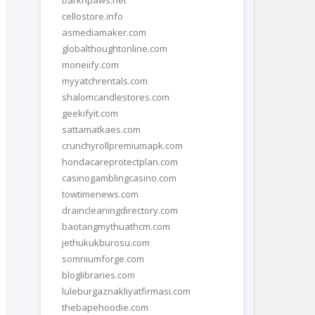
cellostore.info
asmediamaker.com
globalthoughtonline.com
moneiify.com
myyatchrentals.com
shalomcandlestores.com
geekifyit.com
sattamatkaes.com
crunchyrollpremiumapk.com
hondacareprotectplan.com
casinogamblingcasino.com
towtimenews.com
draincleaningdirectory.com
baotangmythuathcm.com
jethukukburosu.com
somniumforge.com
bloglibraries.com
luleburgaznakliyatfirmasi.com
thebapehoodie.com