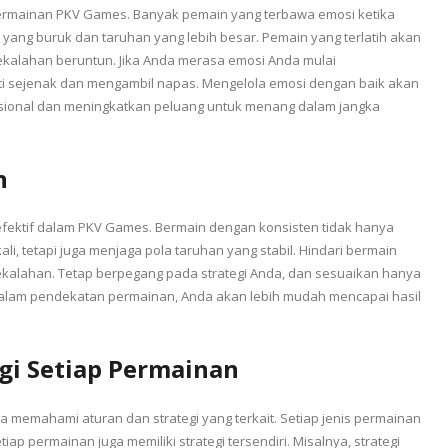
permainan PKV Games. Banyak pemain yang terbawa emosi ketika
 yang buruk dan taruhan yang lebih besar. Pemain yang terlatih akan
ekalahan beruntun. Jika Anda merasa emosi Anda mulai
ti sejenak dan mengambil napas. Mengelola emosi dengan baik akan
ional dan meningkatkan peluang untuk menang dalam jangka
n
i efektif dalam PKV Games. Bermain dengan konsisten tidak hanya
ali, tetapi juga menjaga pola taruhan yang stabil. Hindari bermain
kekalahan. Tetap berpegang pada strategi Anda, dan sesuaikan hanya
 dalam pendekatan permainan, Anda akan lebih mudah mencapai hasil
egi Setiap Permainan
memahami aturan dan strategi yang terkait. Setiap jenis permainan
ap permainan juga memiliki strategi tersendiri. Misalnya, strategi