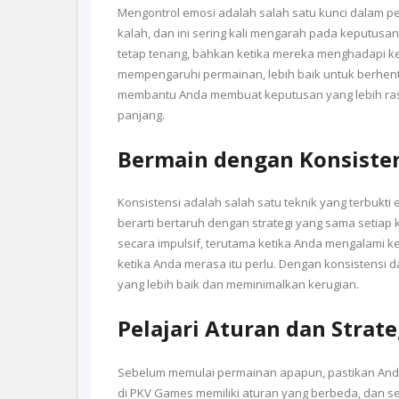
Mengontrol emosi adalah salah satu kunci dalam 
kalah, dan ini sering kali mengarah pada keputusan
tetap tenang, bahkan ketika mereka menghadapi k
mempengaruhi permainan, lebih baik untuk berhen
membantu Anda membuat keputusan yang lebih ras
panjang.
Bermain dengan Konsiste
Konsistensi adalah salah satu teknik yang terbukt
berarti bertaruh dengan strategi yang sama setiap k
secara impulsif, terutama ketika Anda mengalami 
ketika Anda merasa itu perlu. Dengan konsistensi
yang lebih baik dan meminimalkan kerugian.
Pelajari Aturan dan Strat
Sebelum memulai permainan apapun, pastikan Anda 
di PKV Games memiliki aturan yang berbeda, dan seti