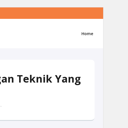
Home
gan Teknik Yang
…