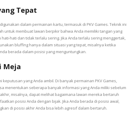
yang Tepat
g digunakan dalam permainan kartu, termasuk di PKV Games. Teknik ini
ah untuk membuat lawan berpikir bahwa Anda memiliki tangan yang
ati-hati dan tidak terlalu sering. Jika Anda terlalu sering menggertak,
akan bluffing hanya dalam situasi yang tepat, misalnya ketika
Anda berada dalam posisi yang menguntungkan.
i Meja
i keputusan yang Anda ambil. Di banyak permainan PKV Games,
r bisa menentukan seberapa banyak informasi yang Anda miliki sebelum
akhir, misalnya, dapat melihat bagaimana lawan mereka bertaruh
atkan posisi Anda dengan bijak. Jika Anda berada di posisi awal,
kan di posisi akhir Anda bisa lebih agresif dalam bertaruh.