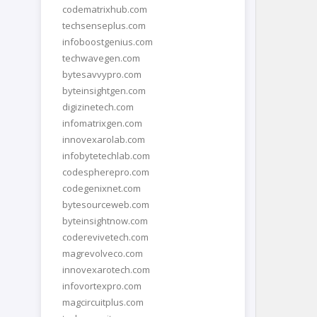
codematrixhub.com
techsenseplus.com
infoboostgenius.com
techwavegen.com
bytesavvypro.com
byteinsightgen.com
digizinetech.com
infomatrixgen.com
innovexarolab.com
infobytetechlab.com
codespherepro.com
codegenixnet.com
bytesourceweb.com
byteinsightnow.com
coderevivetech.com
magrevolveco.com
innovexarotech.com
infovortexpro.com
magcircuitplus.com