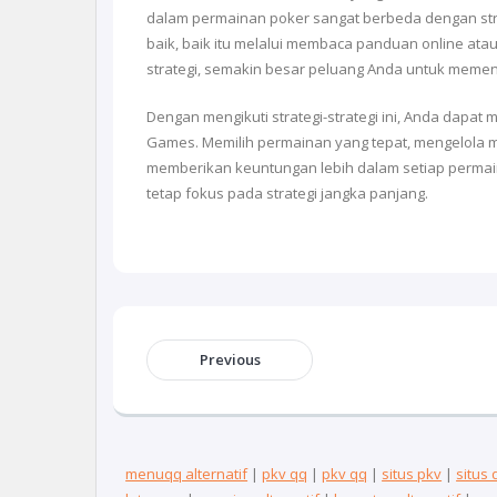
dalam permainan poker sangat berbeda dengan str
baik, baik itu melalui membaca panduan online at
strategi, semakin besar peluang Anda untuk meme
Dengan mengikuti strategi-strategi ini, Anda dap
Games. Memilih permainan yang tepat, mengelola m
memberikan keuntungan lebih dalam setiap permain
tetap fokus pada strategi jangka panjang.
Previous
menuqq alternatif
|
pkv qq
|
pkv qq
|
situs pkv
|
situs 