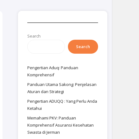
Search
Search
Pengertian Aduq: Panduan
Komprehensif
Panduan Utama Sakong: Penjelasan
Aturan dan Strategi
Pengertian ADUQQ : Yang Perlu Anda
Ketahui
Memahami PKV: Panduan
Komprehensif Asuransi Kesehatan
Swasta di Jerman