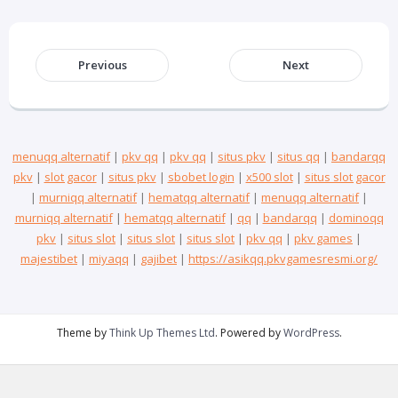
Previous
Next
menuqq alternatif
|
pkv qq
|
pkv qq
|
situs pkv
|
situs qq
|
bandarqq
pkv
|
slot gacor
|
situs pkv
|
sbobet login
|
x500 slot
|
situs slot gacor
|
murniqq alternatif
|
hematqq alternatif
|
menuqq alternatif
|
murniqq alternatif
|
hematqq alternatif
|
qq
|
bandarqq
|
dominoqq
pkv
|
situs slot
|
situs slot
|
situs slot
|
pkv qq
|
pkv games
|
majestibet
|
miyaqq
|
gajibet
|
https://asikqq.pkvgamesresmi.org/
Theme by
Think Up Themes Ltd
. Powered by
WordPress
.