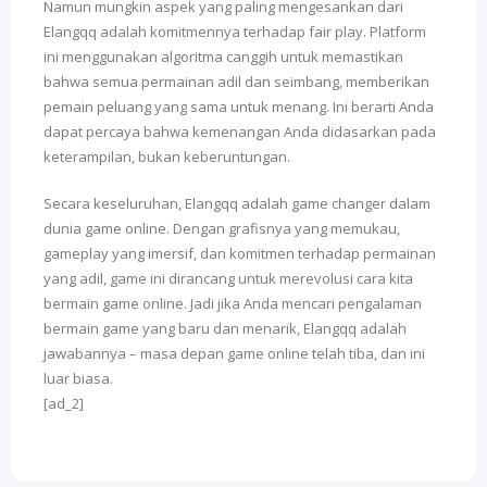
Namun mungkin aspek yang paling mengesankan dari
Elangqq adalah komitmennya terhadap fair play. Platform
ini menggunakan algoritma canggih untuk memastikan
bahwa semua permainan adil dan seimbang, memberikan
pemain peluang yang sama untuk menang. Ini berarti Anda
dapat percaya bahwa kemenangan Anda didasarkan pada
keterampilan, bukan keberuntungan.
Secara keseluruhan, Elangqq adalah game changer dalam
dunia game online. Dengan grafisnya yang memukau,
gameplay yang imersif, dan komitmen terhadap permainan
yang adil, game ini dirancang untuk merevolusi cara kita
bermain game online. Jadi jika Anda mencari pengalaman
bermain game yang baru dan menarik, Elangqq adalah
jawabannya – masa depan game online telah tiba, dan ini
luar biasa.
[ad_2]