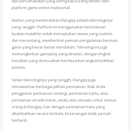
dan persahabatan yang sering kali kurang dimiliki oleh
platform game online tradisional.
Namun yang membedakan Elangqq adalah teknologinya
yang canggih. Platform ini menggunakan kecerdasan
buatan mutakhir untuk menciptakan lawan yang realistis
dan menantang, memberikan pemain pengalaman bermain
game yang benar-benar mendalam. Teknologi ini juga
memungkinkan gameplay yang dinamis, dengan tingkat
kesulitan yang disesuaikan berdasarkan tingkat keahlian
pemain.
Selain teknologinya yang canggih, Elangqq juga
menawarkan berbagai pilihan permainan. Baik Anda
penggemar permainan strategi, permainan kartu, atau
permainan arcade klasik, selalu ada sesuatu untuk semua
orang di Elangqq. Dan dengan permainan baru yang
ditambahkan secara berkala, kesenangan tidak pernah
berhenti.