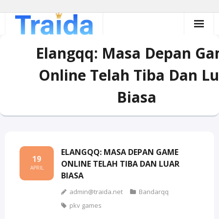
Skip
to
content
Elangqq: Masa Depan G
Online Telah Tiba Dan L
Biasa
ELANGQQ: MASA DEPAN GAME
19
ONLINE TELAH TIBA DAN LUAR
APRIL
BIASA
admin@traida.net
Bandarqq
pkv games