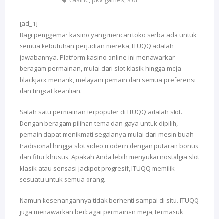
casino
,
pkv games
,
slot
[ad_1]
Bagi penggemar kasino yang mencari toko serba ada untuk
semua kebutuhan perjudian mereka, ITUQQ adalah
jawabannya. Platform kasino online ini menawarkan
beragam permainan, mulai dari slot klasik hingga meja
blackjack menarik, melayani pemain dari semua preferensi
dan tingkat keahlian.
Salah satu permainan terpopuler di ITUQQ adalah slot.
Dengan beragam pilihan tema dan gaya untuk dipilih,
pemain dapat menikmati segalanya mulai dari mesin buah
tradisional hingga slot video modern dengan putaran bonus
dan fitur khusus. Apakah Anda lebih menyukai nostalgia slot
klasik atau sensasi jackpot progresif, ITUQQ memiliki
sesuatu untuk semua orang.
Namun kesenangannya tidak berhenti sampai di situ. ITUQQ
juga menawarkan berbagai permainan meja, termasuk