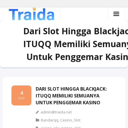
Skip
to
content
Dari Slot Hingga Blackja
ITUQQ Memiliki Semuan
Untuk Penggemar Kasi
DARI SLOT HINGGA BLACKJACK:
4
ITUQQ MEMILIKI SEMUANYA
JULY
UNTUK PENGGEMAR KASINO
admin@traida.net
Bandarqq
,
Casino
,
Slot