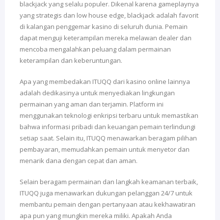
blackjack yang selalu populer. Dikenal karena gameplaynya
yang strategis dan low house edge, blackjack adalah favorit
di kalangan penggemar kasino di seluruh dunia. Pemain
dapat menguji keterampilan mereka melawan dealer dan
mencoba mengalahkan peluang dalam permainan
keterampilan dan keberuntungan.
Apa yang membedakan ITUQQ dari kasino online lainnya
adalah dedikasinya untuk menyediakan lingkungan
permainan yang aman dan terjamin. Platform ini
menggunakan teknologi enkripsi terbaru untuk memastikan
bahwa informasi pribadi dan keuangan pemain terlindungi
setiap saat. Selain itu, ITUQQ menawarkan beragam pilihan
pembayaran, memudahkan pemain untuk menyetor dan
menarik dana dengan cepat dan aman.
Selain beragam permainan dan langkah keamanan terbaik,
ITUQQ juga menawarkan dukungan pelanggan 24/7 untuk
membantu pemain dengan pertanyaan atau kekhawatiran
apa pun yang mungkin mereka miliki. Apakah Anda