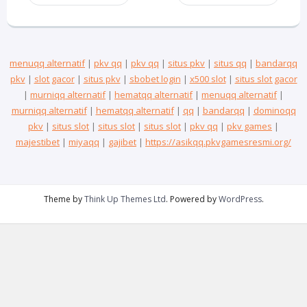
menuqq alternatif
|
pkv qq
|
pkv qq
|
situs pkv
|
situs qq
|
bandarqq
pkv
|
slot gacor
|
situs pkv
|
sbobet login
|
x500 slot
|
situs slot gacor
|
murniqq alternatif
|
hematqq alternatif
|
menuqq alternatif
|
murniqq alternatif
|
hematqq alternatif
|
qq
|
bandarqq
|
dominoqq
pkv
|
situs slot
|
situs slot
|
situs slot
|
pkv qq
|
pkv games
|
majestibet
|
miyaqq
|
gajibet
|
https://asikqq.pkvgamesresmi.org/
Theme by
Think Up Themes Ltd
. Powered by
WordPress
.