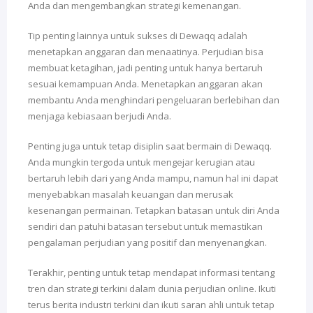
Anda dan mengembangkan strategi kemenangan.
Tip penting lainnya untuk sukses di Dewaqq adalah
menetapkan anggaran dan menaatinya. Perjudian bisa
membuat ketagihan, jadi penting untuk hanya bertaruh
sesuai kemampuan Anda. Menetapkan anggaran akan
membantu Anda menghindari pengeluaran berlebihan dan
menjaga kebiasaan berjudi Anda.
Penting juga untuk tetap disiplin saat bermain di Dewaqq.
Anda mungkin tergoda untuk mengejar kerugian atau
bertaruh lebih dari yang Anda mampu, namun hal ini dapat
menyebabkan masalah keuangan dan merusak
kesenangan permainan. Tetapkan batasan untuk diri Anda
sendiri dan patuhi batasan tersebut untuk memastikan
pengalaman perjudian yang positif dan menyenangkan.
Terakhir, penting untuk tetap mendapat informasi tentang
tren dan strategi terkini dalam dunia perjudian online. Ikuti
terus berita industri terkini dan ikuti saran ahli untuk tetap