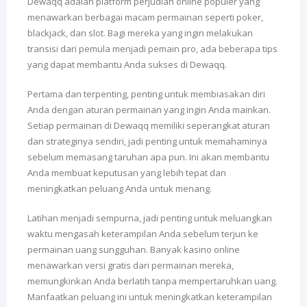
Dewaqq adalah platform perjudian online populer yang
menawarkan berbagai macam permainan seperti poker,
blackjack, dan slot. Bagi mereka yang ingin melakukan
transisi dari pemula menjadi pemain pro, ada beberapa tips
yang dapat membantu Anda sukses di Dewaqq.
Pertama dan terpenting, penting untuk membiasakan diri
Anda dengan aturan permainan yang ingin Anda mainkan.
Setiap permainan di Dewaqq memiliki seperangkat aturan
dan strateginya sendiri, jadi penting untuk memahaminya
sebelum memasang taruhan apa pun. Ini akan membantu
Anda membuat keputusan yang lebih tepat dan
meningkatkan peluang Anda untuk menang.
Latihan menjadi sempurna, jadi penting untuk meluangkan
waktu mengasah keterampilan Anda sebelum terjun ke
permainan uang sungguhan. Banyak kasino online
menawarkan versi gratis dari permainan mereka,
memungkinkan Anda berlatih tanpa mempertaruhkan uang.
Manfaatkan peluang ini untuk meningkatkan keterampilan