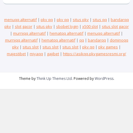
menuqq alternatif
|
pkv qq
|
pkv qq
|
situs pkv
|
situs qq
|
bandarqq
pkv
|
slot gacor
|
situs pkv
|
sbobet login
|
x500 slot
|
situs slot gacor
|
murniqq alternatif
|
hematqq alternatif
|
menuqq alternatif
|
murniqq alternatif
|
hematqq alternatif
|
qq
|
bandarqq
|
dominoqq
pkv
|
situs slot
|
situs slot
|
situs slot
|
pkv qq
|
pkv games
|
majestibet
|
miyaqq
|
gajibet
|
https://asikqq.pkvgamesresmi.org/
Theme by
Think Up Themes Ltd
. Powered by
WordPress
.