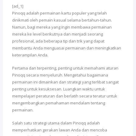
[ad_1]
Pinoqq adalah permainan kartu populer yang telah
dinikmati oleh pemain kasual selama bertahun-tahun.
Namun, bagi mereka yang ingin membawa permainan
mereka ke level berikutnya dan menjadi seorang
profesional, ada beberapa tip dan trik yang dapat
membantu Anda menguasai permainan dan meningkatkan
keterampilan Anda.
Pertama dan terpenting, penting untuk memahami aturan
Pinoqq secara menyeluruh. Mengetahui bagaimana
permainan ini dimainkan dan strategi yang terlibat sangat
penting untuk kesuksesan. Luangkan waktu untuk
mempelajari peraturan dan berlatih secara teratur untuk
mengembangkan pemahaman mendalam tentang
permainan.
Salah satu strategi utama dalam Pinoqq adalah
memperhatikan gerakan lawan Anda dan mencoba