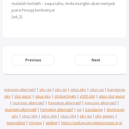
mulailah berlatih – siapa tahu, Anda mungkin akan menjadi
juara Pinoqq berikutnya!
[ad_2]
Previous
Next
menuqq alternatif
|
pkv qq
|
pkv qq
|
situs pkv
|
situs qq
|
bandarqq
pkv
|
slot gacor
|
situs pkv
|
sbobet login
|
x500 slot
|
situs slot gacor
|
murniqq alternatif
|
hematqq alternatif
|
menuqq alternatif
|
murniqq alternatif
|
hematqq alternatif
|
qq
|
bandarqq
|
dominoqq
pkv
|
situs slot
|
situs slot
|
situs slot
|
pkv qq
|
pkv games
|
majestibet
|
miyaqq
|
gajibet
|
https://asikqq.pkvgamesresmi.org/