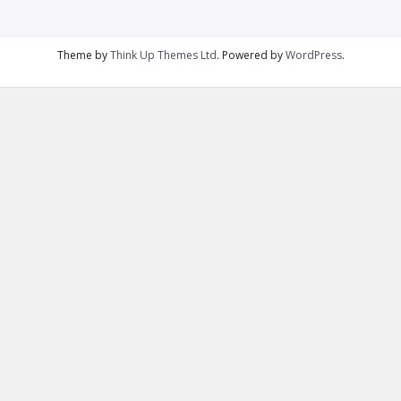
Theme by
Think Up Themes Ltd
. Powered by
WordPress
.