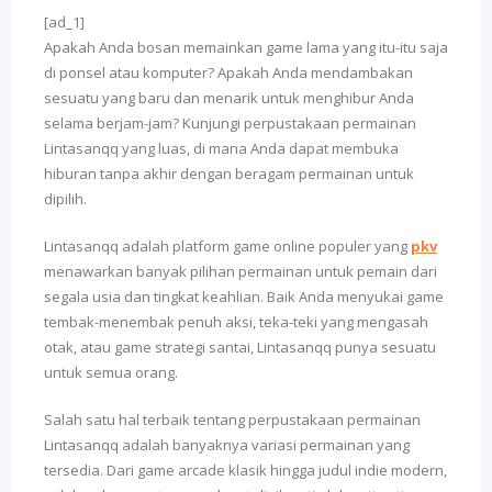
[ad_1]
Apakah Anda bosan memainkan game lama yang itu-itu saja
di ponsel atau komputer? Apakah Anda mendambakan
sesuatu yang baru dan menarik untuk menghibur Anda
selama berjam-jam? Kunjungi perpustakaan permainan
Lintasanqq yang luas, di mana Anda dapat membuka
hiburan tanpa akhir dengan beragam permainan untuk
dipilih.
Lintasanqq adalah platform game online populer yang
pkv
menawarkan banyak pilihan permainan untuk pemain dari
segala usia dan tingkat keahlian. Baik Anda menyukai game
tembak-menembak penuh aksi, teka-teki yang mengasah
otak, atau game strategi santai, Lintasanqq punya sesuatu
untuk semua orang.
Salah satu hal terbaik tentang perpustakaan permainan
Lintasanqq adalah banyaknya variasi permainan yang
tersedia. Dari game arcade klasik hingga judul indie modern,