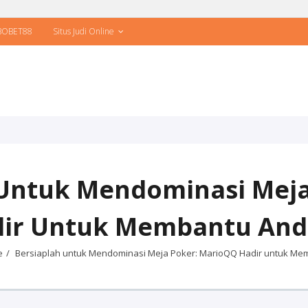
BOBET88
Situs Judi Online
 Untuk Mendominasi Mej
ir Untuk Membantu And
e
/
Bersiaplah untuk Mendominasi Meja Poker: MarioQQ Hadir untuk Me