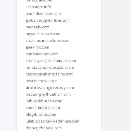
cellostore.info
asmediamaker.com
globalthoughtonline.com
moneiify.com
myyatchrentals.com
shalomcandlestores.com
geekifyit.com
sattamatkaes.com
crunchyrollpremiumapk.com
hondacareprotectplan.com
casinogamblingcasino.com
towtimenews.com
draincleaningdirectory.com
baotangmythuathcm.com
jethukukburosu.com
somniumforge.com
bloglibraries.com
luleburgaznakliyatfirmasi.com
thebapehoodie.com