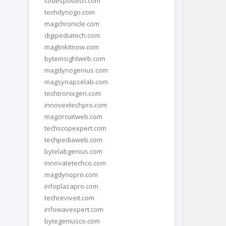
codespottech.com
techdynogo.com
magchronicle.com
digipediatech.com
maglinkitnow.com
byteinsightweb.com
magdynogenius.com
magsynapselab.com
techtronixgen.com
innovextechpro.com
magcircuitweb.com
techscopexpert.com
techpediaweb.com
bytelabgenius.com
innovatetechco.com
magdynopro.com
infoplazapro.com
techreviveit.com
infowavexpert.com
bytegeniusco.com