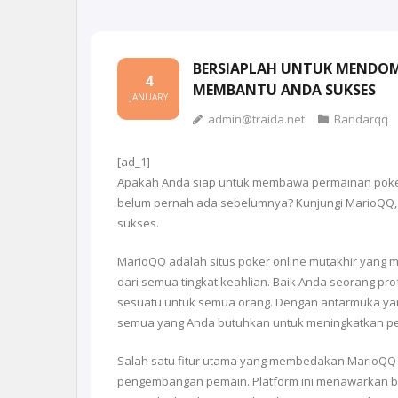
BERSIAPLAH UNTUK MENDOM
4
MEMBANTU ANDA SUKSES
JANUARY
admin@traida.net
Bandarqq
[ad_1]
Apakah Anda siap untuk membawa permainan poker
belum pernah ada sebelumnya? Kunjungi MarioQQ, 
sukses.
MarioQQ adalah situs poker online mutakhir yan
dari semua tingkat keahlian. Baik Anda seorang pr
sesuatu untuk semua orang. Dengan antarmuka yan
semua yang Anda butuhkan untuk meningkatkan pe
Salah satu fitur utama yang membedakan MarioQQ d
pengembangan pemain. Platform ini menawarkan b