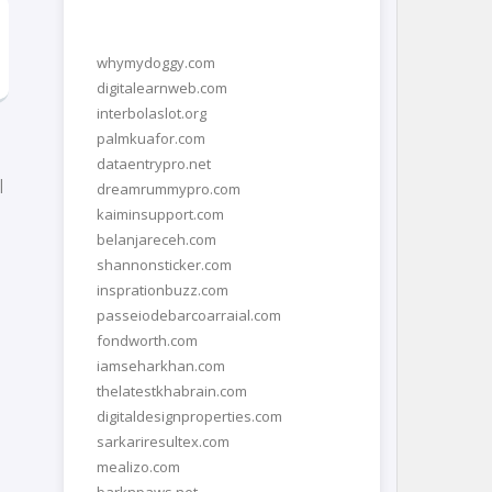
whymydoggy.com
digitalearnweb.com
interbolaslot.org
palmkuafor.com
dataentrypro.net
|
dreamrummypro.com
kaiminsupport.com
belanjareceh.com
shannonsticker.com
insprationbuzz.com
passeiodebarcoarraial.com
fondworth.com
iamseharkhan.com
thelatestkhabrain.com
digitaldesignproperties.com
sarkariresultex.com
mealizo.com
barknpaws.net