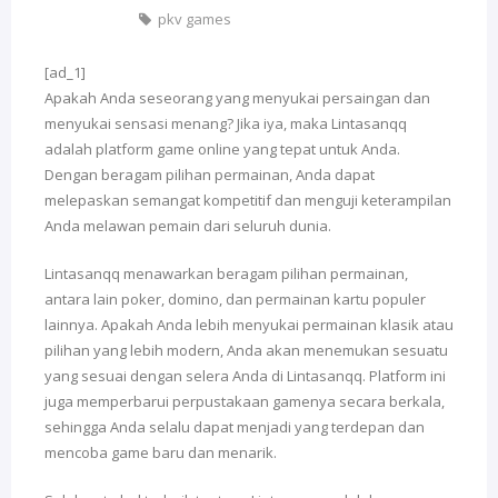
pkv games
[ad_1]
Apakah Anda seseorang yang menyukai persaingan dan
menyukai sensasi menang? Jika iya, maka Lintasanqq
adalah platform game online yang tepat untuk Anda.
Dengan beragam pilihan permainan, Anda dapat
melepaskan semangat kompetitif dan menguji keterampilan
Anda melawan pemain dari seluruh dunia.
Lintasanqq menawarkan beragam pilihan permainan,
antara lain poker, domino, dan permainan kartu populer
lainnya. Apakah Anda lebih menyukai permainan klasik atau
pilihan yang lebih modern, Anda akan menemukan sesuatu
yang sesuai dengan selera Anda di Lintasanqq. Platform ini
juga memperbarui perpustakaan gamenya secara berkala,
sehingga Anda selalu dapat menjadi yang terdepan dan
mencoba game baru dan menarik.