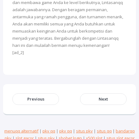
dan membawa game Anda ke level berikutnya, Lintasanqq
adalah jawabannya. Dengan beragam permainan,
antarmuka yang ramah pengguna, dan turnamen menarik,
Anda akan memiliki semua yang Anda butuhkan untuk
memuaskan keinginan Anda untuk berkompetisi dan
menjadi yang teratas. Bergabunglah dengan Lintasanqq
hari ini dan mulailah bermain menuju kemenangan!
[ad_2]
Previous
Next
menuqq alternatif
|
pkv qq
|
pkv qq
|
situs pkv
|
situs qq
|
bandarqq
pkv
|
slot gacor
|
situs pkv
|
sbobet login
|
x500 slot
|
situs slot gacor