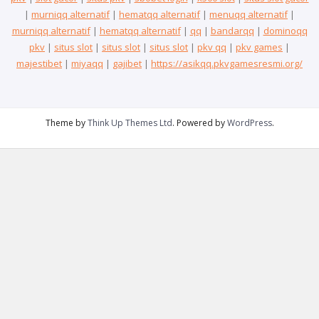
|
murniqq alternatif
|
hematqq alternatif
|
menuqq alternatif
|
murniqq alternatif
|
hematqq alternatif
|
qq
|
bandarqq
|
dominoqq
pkv
|
situs slot
|
situs slot
|
situs slot
|
pkv qq
|
pkv games
|
majestibet
|
miyaqq
|
gajibet
|
https://asikqq.pkvgamesresmi.org/
Theme by
Think Up Themes Ltd
. Powered by
WordPress
.