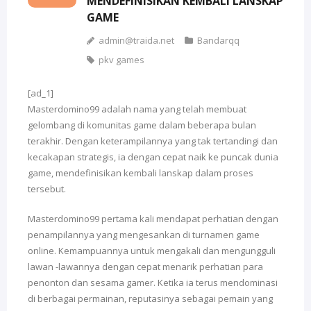
MENDEFINISIKAN KEMBALI LANSKAP
GAME
admin@traida.net
Bandarqq
pkv games
[ad_1]
Masterdomino99 adalah nama yang telah membuat
gelombang di komunitas game dalam beberapa bulan
terakhir. Dengan keterampilannya yang tak tertandingi dan
kecakapan strategis, ia dengan cepat naik ke puncak dunia
game, mendefinisikan kembali lanskap dalam proses
tersebut.
Masterdomino99 pertama kali mendapat perhatian dengan
penampilannya yang mengesankan di turnamen game
online. Kemampuannya untuk mengakali dan mengungguli
lawan -lawannya dengan cepat menarik perhatian para
penonton dan sesama gamer. Ketika ia terus mendominasi
di berbagai permainan, reputasinya sebagai pemain yang