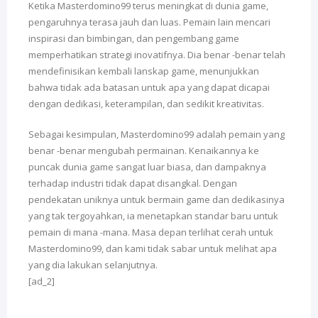
Ketika Masterdomino99 terus meningkat di dunia game,
pengaruhnya terasa jauh dan luas. Pemain lain mencari
inspirasi dan bimbingan, dan pengembang game
memperhatikan strategi inovatifnya. Dia benar -benar telah
mendefinisikan kembali lanskap game, menunjukkan
bahwa tidak ada batasan untuk apa yang dapat dicapai
dengan dedikasi, keterampilan, dan sedikit kreativitas.
Sebagai kesimpulan, Masterdomino99 adalah pemain yang
benar -benar mengubah permainan. Kenaikannya ke
puncak dunia game sangat luar biasa, dan dampaknya
terhadap industri tidak dapat disangkal. Dengan
pendekatan uniknya untuk bermain game dan dedikasinya
yang tak tergoyahkan, ia menetapkan standar baru untuk
pemain di mana -mana. Masa depan terlihat cerah untuk
Masterdomino99, dan kami tidak sabar untuk melihat apa
yang dia lakukan selanjutnya.
[ad_2]