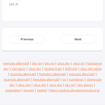
[ad_2]
Previous
Next
menuqq alternatif
|
pkv qq
|
pkv qq
|
situs pkv
|
situs qq
|
bandarqq
pkv
|
slot gacor
|
situs pkv
|
sbobet login
|
x500 slot
|
situs slot gacor
|
murniqq alternatif
|
hematqq alternatif
|
menuqq alternatif
|
murniqq alternatif
|
hematqq alternatif
|
qq
|
bandarqq
|
dominoqq
pkv
|
situs slot
|
situs slot
|
situs slot
|
pkv qq
|
pkv games
|
majestibet
|
miyaqq
|
gajibet
|
https://asikqq.pkvgamesresmi.org/