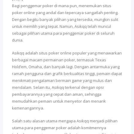
Bagi penggemar poker di mana pun, menemukan situs
poker online yang andal dan tepercaya sangatlah penting.
Dengan begitu banyak pilihan yang tersedia, mungkin sulit
untuk memilih yang tepat. Namun, Asikqq telah muncul
sebagai pilihan utama para penggemar poker di seluruh
dunia.
Asikqq adalah situs poker online populer yang menawarkan
berbagai macam permainan poker, termasuk Texas
Hold’em, Omaha, dan banyak lagi. Dengan antarmuka yang
ramah pengguna dan grafik berkualitas tinggi, pemain dapat
menikmati pengalaman bermain game yang mulus dan
mendalam. Selain itu, Asikqq terkenal dengan opsi
pembayarannya yang cepat dan aman, sehingga
memudahkan pemain untuk menyetor dan menarik
kemenangannya.
Salah satu alasan utama mengapa Asikqq menjadi pilihan
utama para penggemar poker adalah komitmennya