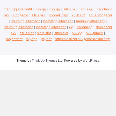
menuqq alternatif
|
pkv qq
|
pkv qq
|
situs pkv
|
situs qq
|
bandarqq
pkv
|
slot gacor
|
situs pkv
|
sbobet login
|
x500 slot
|
situs slot gacor
|
murniqq alternatif
|
hematqq alternatif
|
menuqq alternatif
|
murniqq alternatif
|
hematqq alternatif
|
qq
|
bandarqq
|
dominoqq
pkv
|
situs slot
|
situs slot
|
situs slot
|
pkv qq
|
pkv games
|
majestibet
|
miyaqq
|
gajibet
|
https://asikqq.pkvgamesresmi.org/
Theme by
Think Up Themes Ltd
. Powered by
WordPress
.