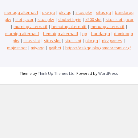
menuqq alternatif
|
pkv qq
|
pkv qq
|
situs pkv
|
situs qq
|
bandarqq
pkv
|
slot gacor
|
situs pkv
|
sbobet login
|
x500 slot
|
situs slot gacor
|
murniqq alternatif
|
hematqq alternatif
|
menuqq alternatif
|
murniqq alternatif
|
hematqq alternatif
|
qq
|
bandarqq
|
dominoqq
pkv
|
situs slot
|
situs slot
|
situs slot
|
pkv qq
|
pkv games
|
majestibet
|
miyaqq
|
gajibet
|
https://asikqq.pkvgamesresmi.org/
Theme by
Think Up Themes Ltd
. Powered by
WordPress
.